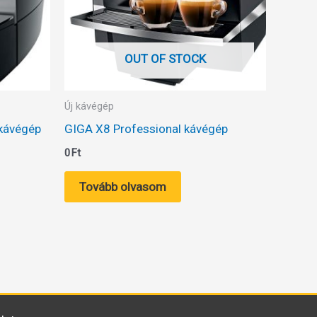
OUT OF STOCK
Új kávégép
 kávégép
GIGA X8 Professional kávégép
0
Ft
Tovább olvasom