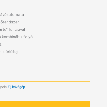
kávéautomata
rlőrendszer
arte“ funcióval
 kombinált kifolyó
al
ia őrlőfej
ória:
Új kávégép