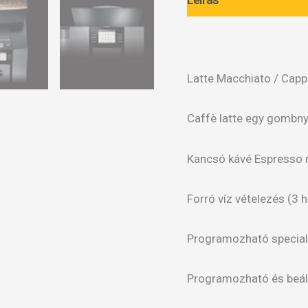
Latte Macchiato / Cap
Caffè latte egy 
Kancsó kávé Esp
Forró víz vételezés (
Programozható sp
Programozható és beál