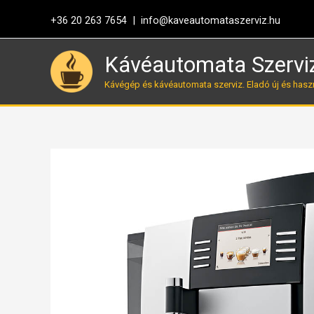
Skip
+36 20 263 7654 |
info@kaveautomataszerviz.hu
to
content
Kávéautomata Szervi
Kávégép és kávéautomata szerviz. Eladó új és hasz