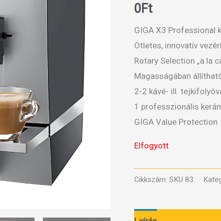
0
Ft
GIGA X3 Professional 
Ötletes, innovatív vezé
Rotary Selection „a la c
Magasságában állítható
2-2 kávé- ill. tejkifolyóv
1 professzionális kerám
GIGA Value Protection
Elfogyott
Cikkszám:
SKU 83
Kateg
Leírás