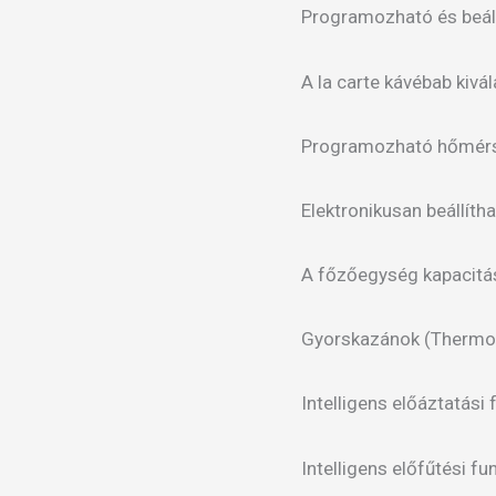
Programozható és be
A la carte kávébab kivá
Programozható 
Elektronikusan beállí
A főzőegység kapacitása
Gyorskazánok (Th
Intelligens előáztatási 
Intelligens előfűtési fu