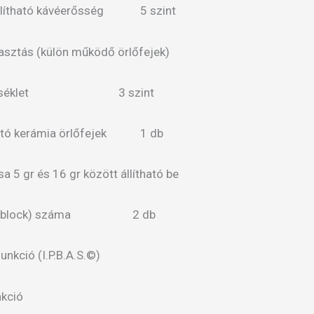
állítható kávéerősség 5 szint
lasztás (külön működő örlőfejek)
hőmérséklet 3 szint
tható kerámia örlőfejek 1 db
 5 gr és 16 gr között állítható be
ermoblock) száma 2 db
funkció (I.P.B.A.S.©)
nkció