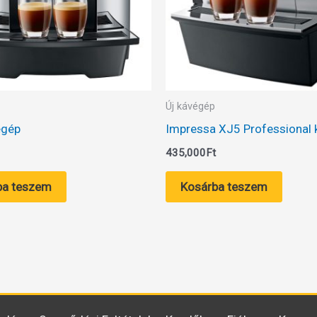
Új kávégép
égép
Impressa XJ5 Professional
435,000
Ft
ba teszem
Kosárba teszem