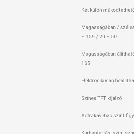
Két külön működtethető
Magasságában / széle
– 159 / 20 – 50
Magasságában áll
165
Elektronikusan beállíth
Színes TFT kijelző
Actív kávébab szint fig
Karbantartási szint sz