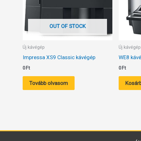
OUT OF STOCK
Új kávégép
Új kávégép
Impressa XS9 Classic kávégép
WE8 káv
0
Ft
0
Ft
Tovább olvasom
Kosár