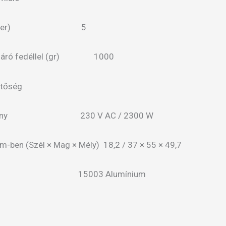
rtalma (liter) 5
mazáró fedéllel (gr) 1000
etőség
ljesítmény 230 V AC / 2300 W
cm-ben (Szél × Mag × Mély) 18,2 / 37 × 55 × 49,7
szín 15003 Alumínium