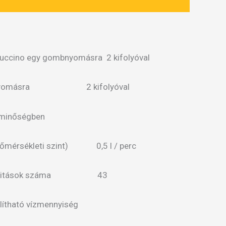
puccino egy gombnyomásra 2 kifolyóval
gombnyomásra 2 kifolyóval
resso minőségben
3 hőmérsékleti szint) 0,5 l / perc
ecialitások száma 43
lítható vízmennyiség