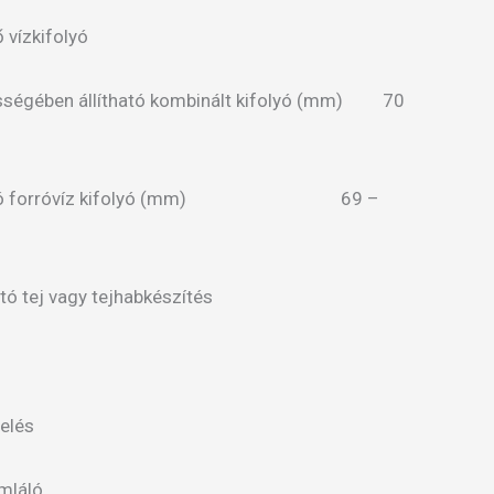
 vízkifolyó
sségében állítható kombinált kifolyó (mm) 70
ítható forróvíz kifolyó (mm) 69 –
ató tej vagy tejhabkészítés
yelés
ámláló