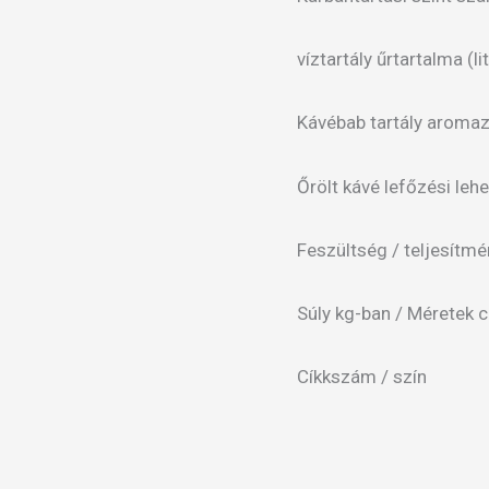
víztartály űrta
Kávébab tartály aro
Őrölt kávé lefőzési leh
Feszültség / te
Súly kg-ban / Méretek 
Cíkkszám / 