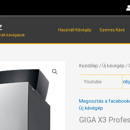
z
Használt Kávégép
Szemes Kávé
nált kávégépek.
Kezdőlap
/
Új kávégép
/ 
Youtube
nb
Megosztás a facebook
Új kávégép
GIGA X3 Profes