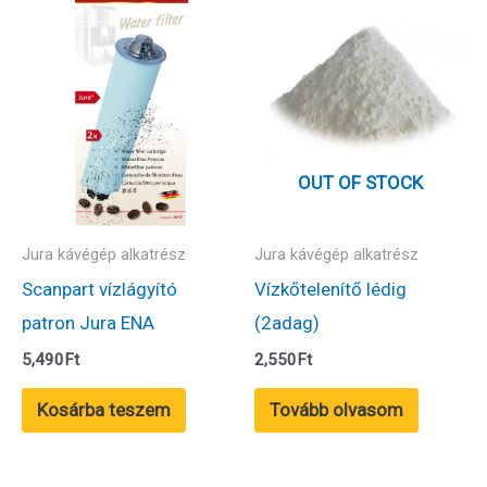
OUT OF STOCK
Jura kávégép alkatrész
Jura kávégép alkatrész
Scanpart vízlágyító
Vízkőtelenítő lédig
patron Jura ENA
(2adag)
5,490
Ft
2,550
Ft
Kosárba teszem
Tovább olvasom