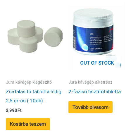
OUT OF STOCK
Jura kávégép kiegészítő
Jura kávégép alkatrész
Zsírtalanító tabletta lédig
2-fázisú tisztítótabletta
2,5 gr-os ( 10db)
Tovább olvasom
3,990
Ft
Kosárba teszem