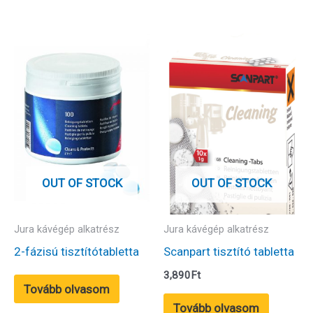
OUT OF STOCK
OUT OF STOCK
Jura kávégép alkatrész
Jura kávégép alkatrész
2-fázisú tisztítótabletta
Scanpart tisztító tabletta
3,890
Ft
Tovább olvasom
Tovább olvasom