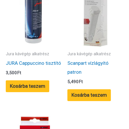
Jura kávégép alkatrész
Jura kávégép alkatrész
JURA Cappuccino tisztító
Scanpart vízlágyító
patron
3,500
Ft
5,490
Ft
Kosárba teszem
Kosárba teszem