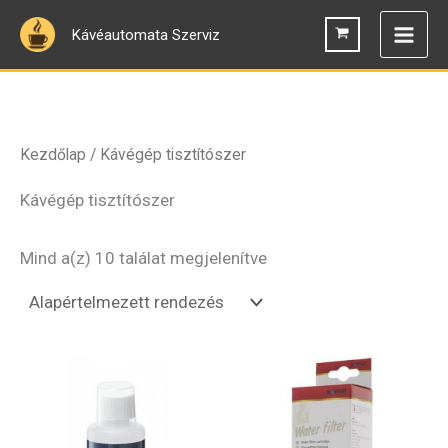
Skip
Kávéautomata Szerviz
to
content
Kezdőlap
/ Kávégép tisztítószer
Kávégép tisztítószer
Mind a(z) 10 találat megjelenítve