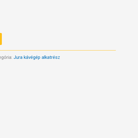
egória:
Jura kávégép alkatrész