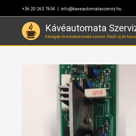
Skip
+36 20 263 7654 |
info@kaveautomataszerviz.hu
to
content
Kávéautomata Szervi
Kávégép és kávéautomata szerviz. Eladó új és hasz