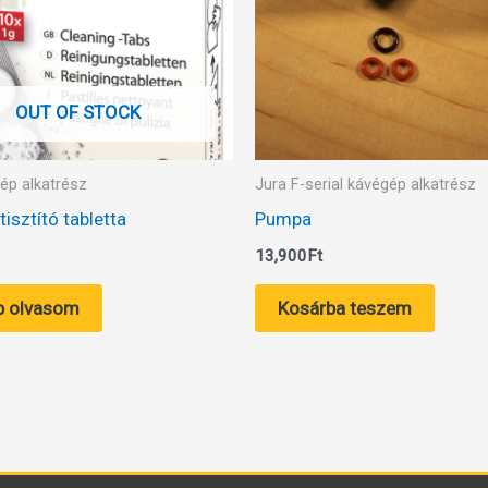
OUT OF STOCK
ép alkatrész
Jura F-serial kávégép alkatrész
tisztító tabletta
Pumpa
13,900
Ft
b olvasom
Kosárba teszem