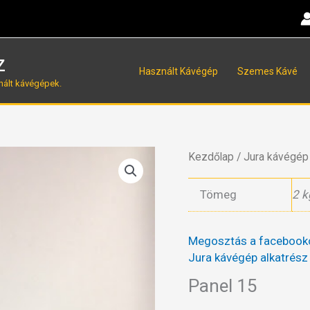
z
Használt Kávégép
Szemes Kávé
nált kávégépek.
Kezdőlap
/
Jura kávégép 
Tömeg
2 k
Megosztás a facebook
Jura kávégép alkatrész
Panel 15