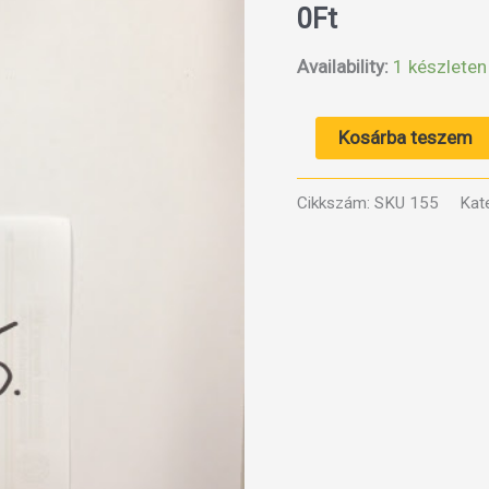
0
Ft
Availability:
1 készleten
Panel
Kosárba teszem
15
mennyiség
Cikkszám:
SKU 155
Kat