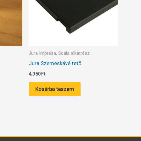
Jura Impresa, Scala alkatrész
Jura Szemeskávé tető
4,950
Ft
Kosárba teszem