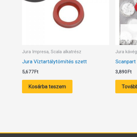
Jura Impresa, Scala alkatrész
Jura kávég
Jura Víztartálytömítés szett
Scanpart 
5,677
Ft
3,890
Ft
Kosárba teszem
Továb