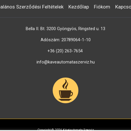
talános Szerződési Feltételek
Kezdőlap
Fiókom
Kapcso
Bella II. Bt. 3200 Gyöngyös, Ringsted u. 13
Adószám: 20789064-1-10
+36 (20) 263-7654
info@kaveautomataszerviz.hu
Copyright © 2026 Kávéautomata Szerviz