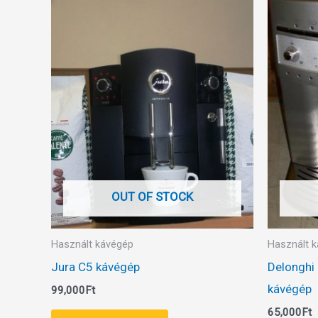
OUT OF STOCK
Használt kávégép
Használt 
Jura C5 kávégép
Delonghi
kávégép
99,000
Ft
65,000
Ft