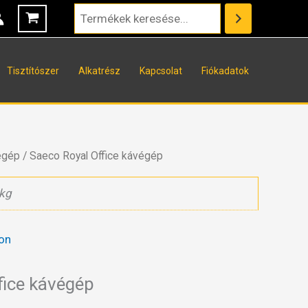
Tisztítószer
Alkatrész
Kapcsolat
Fiókadatok
égép
/ Saeco Royal Office kávégép
kg
on
fice kávégép