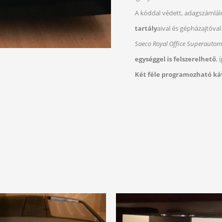
A kóddal védett, adagszámlá
tartály
aival és gépházajtóva
Saeco Royal Office Superautom
egységgel is felszerelhető
, 
Két féle programozható ká