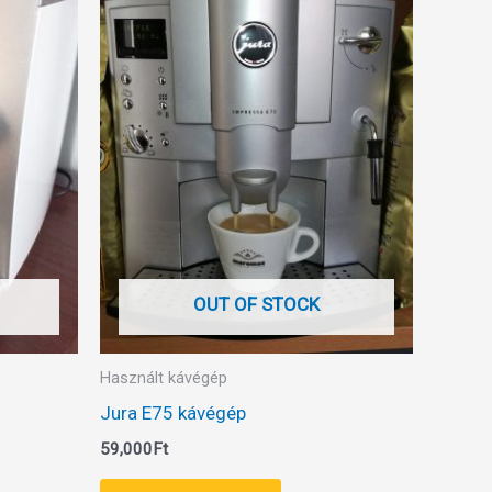
OUT OF STOCK
Használt kávégép
Jura E75 kávégép
59,000
Ft