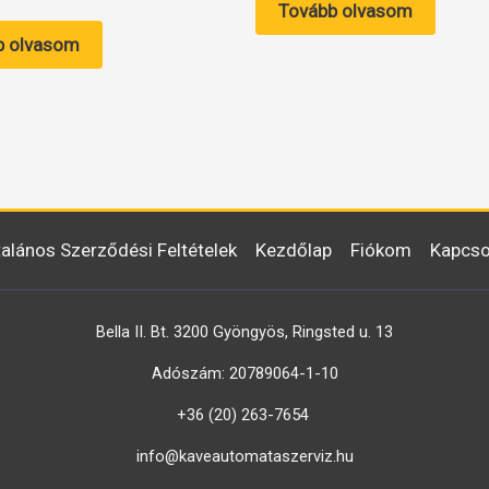
Tovább olvasom
b olvasom
talános Szerződési Feltételek
Kezdőlap
Fiókom
Kapcso
Bella II. Bt. 3200 Gyöngyös, Ringsted u. 13
Adószám: 20789064-1-10
+36 (20) 263-7654
info@kaveautomataszerviz.hu