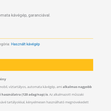
omata kávégép, garanciával.
egória:
Használt kávégép
mény
mobil, víztartályos, automata kávégép, ami
alkalmas nagyobb
i használatra (120 adag/nap) is
. Az alkalmazott műszaki
 kávé tartályokkal, kényelmesen használható megnövekedett