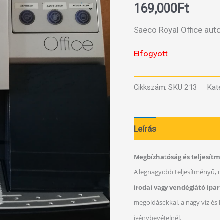
169,000
Ft
Saeco Royal Office aut
Elfogyott
Cikkszám:
SKU 213
Kat
Leírás
Megbízhatóság és teljesít
A legnagyobb teljesítményű, 
irodai vagy vendéglátó ipar
megoldásokkal, a nagy víz és
igénybevételnél.