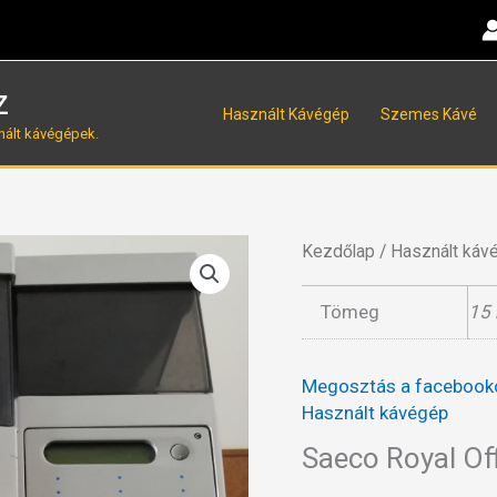
z
Használt Kávégép
Szemes Kávé
nált kávégépek.
Kezdőlap
/
Használt káv
Tömeg
15 
Megosztás a facebook
Használt kávégép
Saeco Royal Of