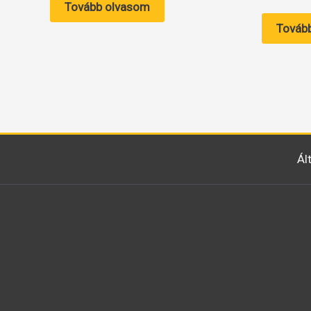
Tovább olvasom
Továb
Ál