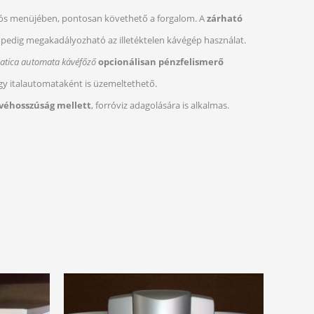
lós menüjében, pontosan követhető a forgalom. A
zárható
l pedig megakadályozható az illetéktelen kávégép használat.
atica automata kávéfőző
opcionálisan pénzfelismerő
így italautomataként is üzemeltethető.
véhosszúság mellett
, forróviz adagolására is alkalmas.