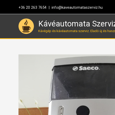
Skip
+36 20 263 7654 |
info@kaveautomataszerviz.hu
to
content
Kávéautomata Szervi
Kávégép és kávéautomata szerviz. Eladó új és hasz