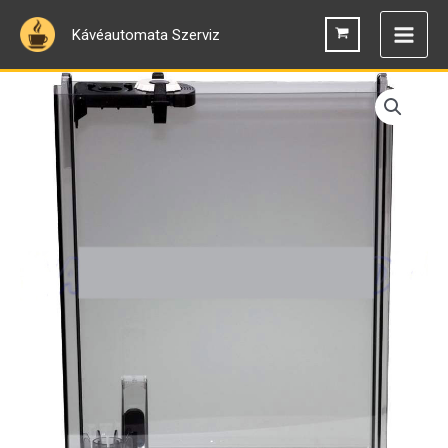
Skip
Kávéautomata Szerviz
to
content