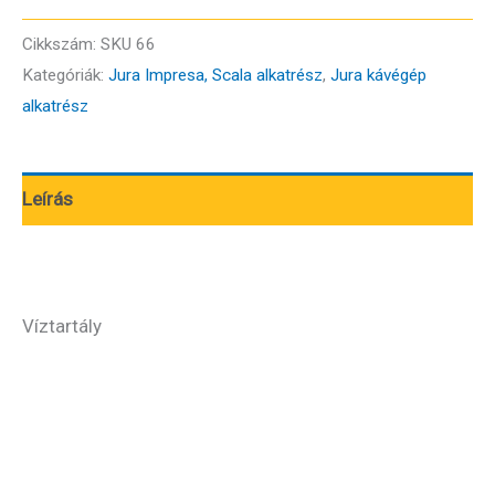
Víztartály
mennyiség
Cikkszám:
SKU 66
Kategóriák:
Jura Impresa, Scala alkatrész
,
Jura kávégép
alkatrész
Leírás
Víztartály