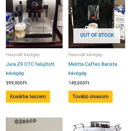
OUT OF STOCK
Használt kávégép
Használt kávégép
Jura Z9 OTC felújított
Melitta Caffeo Barista
kávégép
kávégép
399,900
Ft
149,000
Ft
Kosárba teszem
Tovább olvasom