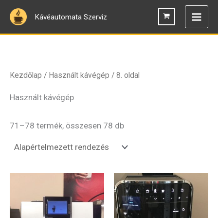
Skip
Kávéautomata Szerviz
to
content
Kezdőlap
/
Használt kávégép
/ 8. oldal
Használt kávégép
71–78 termék, összesen 78 db