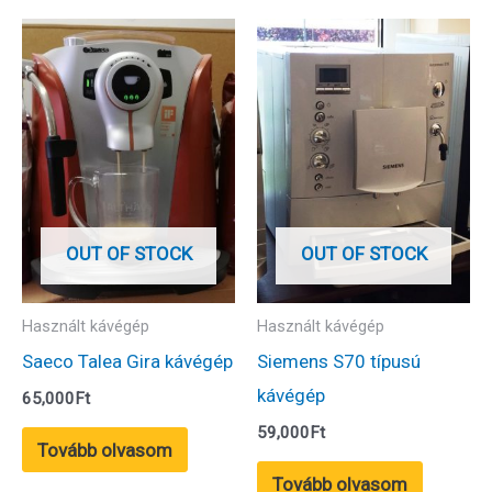
OUT OF STOCK
OUT OF STOCK
Használt kávégép
Használt kávégép
Saeco Talea Gira kávégép
Siemens S70 típusú
kávégép
65,000
Ft
59,000
Ft
Tovább olvasom
Tovább olvasom