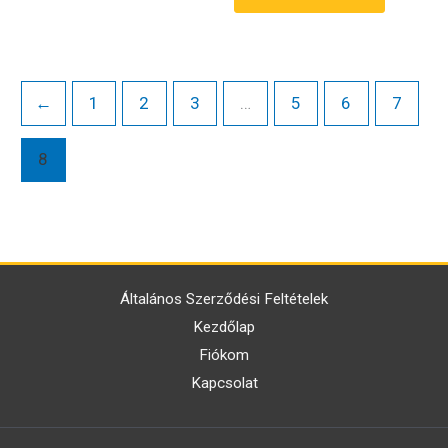
←
1
2
3
…
5
6
7
8
Általános Szerződési Feltételek
Kezdőlap
Fiókom
Kapcsolat