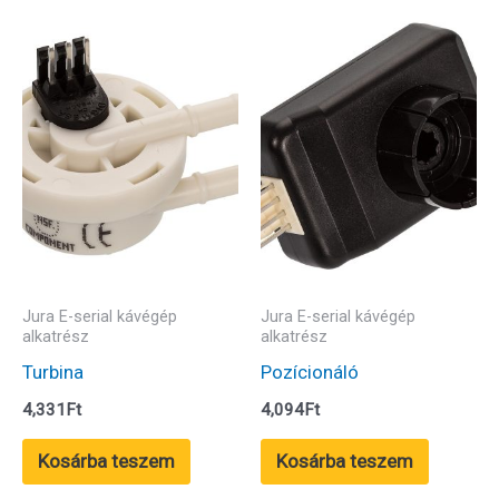
Jura E-serial kávégép
Jura E-serial kávégép
alkatrész
alkatrész
Turbina
Pozícionáló
4,331
Ft
4,094
Ft
Kosárba teszem
Kosárba teszem