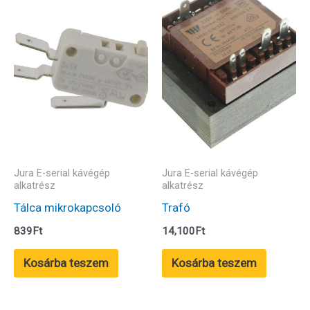
Jura E-serial kávégép
Jura E-serial kávégép
alkatrész
alkatrész
Tálca mikrokapcsoló
Trafó
839
Ft
14,100
Ft
Kosárba teszem
Kosárba teszem