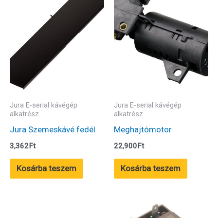
Jura E-serial kávégép
Jura E-serial kávégép
alkatrész
alkatrész
Jura Szemeskávé fedél
Meghajtómotor
3,362
Ft
22,900
Ft
Kosárba teszem
Kosárba teszem