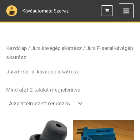
Skip
Kávéautomata Szerviz
to
content
Kezdőlap
/
Jura kávégép alkatrész
/ Jura F-serial kávégép
alkatrész
Jura F-serial kávégép alkatrész
Mind a(z) 2 találat megjelenítve