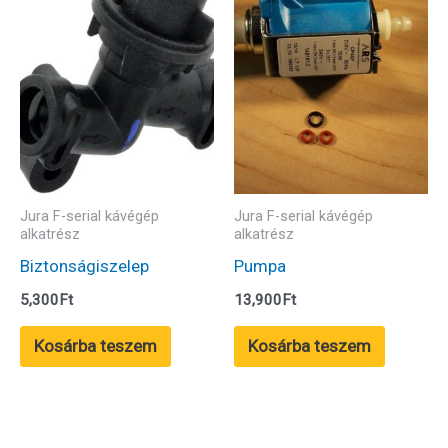
Jura F-serial kávégép
Jura F-serial kávégép
alkatrész
alkatrész
Biztonságiszelep
Pumpa
5,300
Ft
13,900
Ft
Kosárba teszem
Kosárba teszem