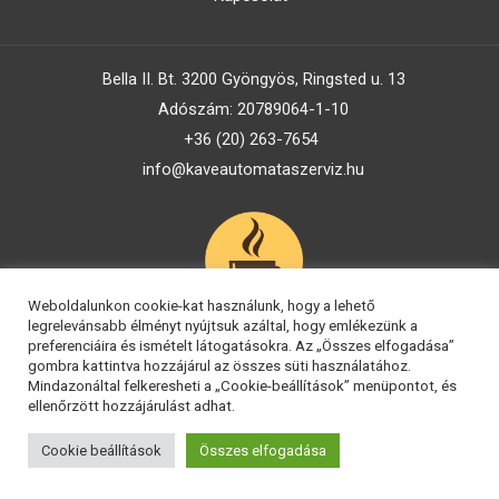
Bella II. Bt. 3200 Gyöngyös, Ringsted u. 13
Adószám: 20789064-1-10
+36 (20) 263-7654
info@kaveautomataszerviz.hu
Weboldalunkon cookie-kat használunk, hogy a lehető
legrelevánsabb élményt nyújtsuk azáltal, hogy emlékezünk a
preferenciáira és ismételt látogatásokra. Az „Összes elfogadása”
gombra kattintva hozzájárul az összes süti használatához.
Mindazonáltal felkeresheti a „Cookie-beállítások” menüpontot, és
ellenőrzött hozzájárulást adhat.
Copyright © 2026 Kávéautomata Szerviz
Fejlesztés:
wSoft
Cookie beállítások
Összes elfogadása