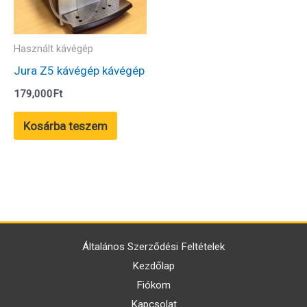
Használt kávégép
Jura Z5 kávégép kávégép
179,000
Ft
Kosárba teszem
Általános Szerződési Feltételek
Kezdőlap
Fiókom
Kapcsolat