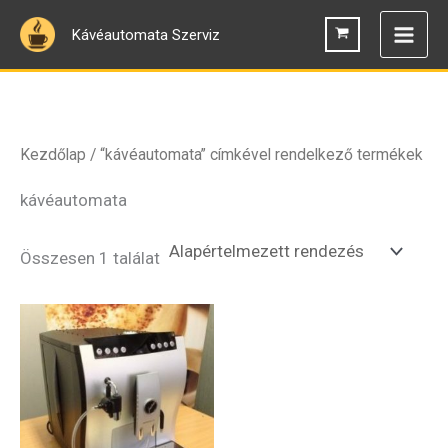
Skip
Kávéautomata Szerviz
to
content
Kezdőlap
/ “kávéautomata” címkével rendelkező termékek
kávéautomata
Összesen 1 találat