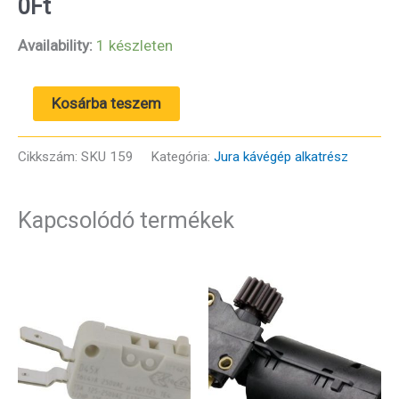
0
Ft
Availability:
1 készleten
Panel
Kosárba teszem
19
mennyiség
Cikkszám:
SKU 159
Kategória:
Jura kávégép alkatrész
Kapcsolódó termékek