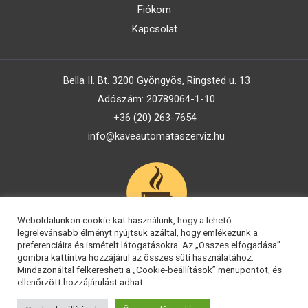
Fiókom
Kapcsolat
Bella II. Bt. 3200 Gyöngyös, Ringsted u. 13
Adószám: 20789064-1-10
+36 (20) 263-7654
info@kaveautomataszerviz.hu
Weboldalunkon cookie-kat használunk, hogy a lehető
legrelevánsabb élményt nyújtsuk azáltal, hogy emlékezünk a
preferenciáira és ismételt látogatásokra. Az „Összes elfogadása”
gombra kattintva hozzájárul az összes süti használatához.
Mindazonáltal felkeresheti a „Cookie-beállítások” menüpontot, és
ellenőrzött hozzájárulást adhat.
Copyright © 2026 Kávéautomata Szerviz
Fejlesztés:
wSoft