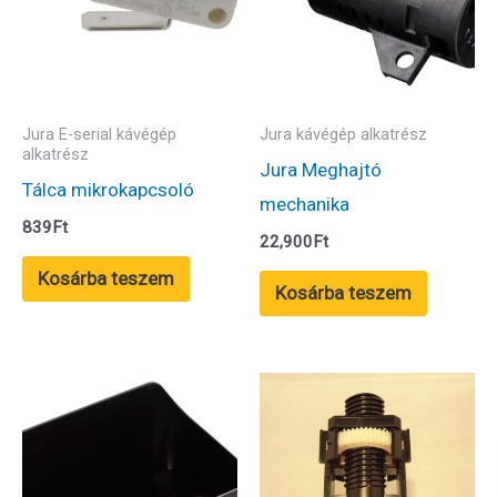
Jura E-serial kávégép
Jura kávégép alkatrész
alkatrész
Jura Meghajtó
Tálca mikrokapcsoló
mechanika
839
Ft
22,900
Ft
Kosárba teszem
Kosárba teszem