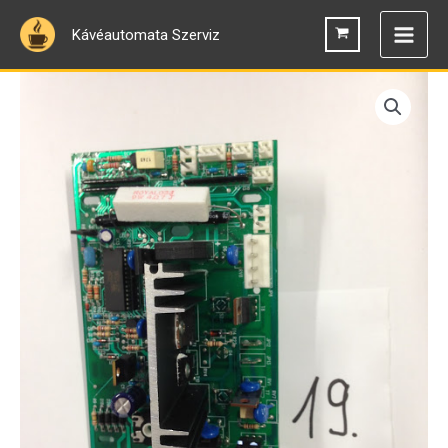
Skip
Kávéautomata Szerviz
to
content